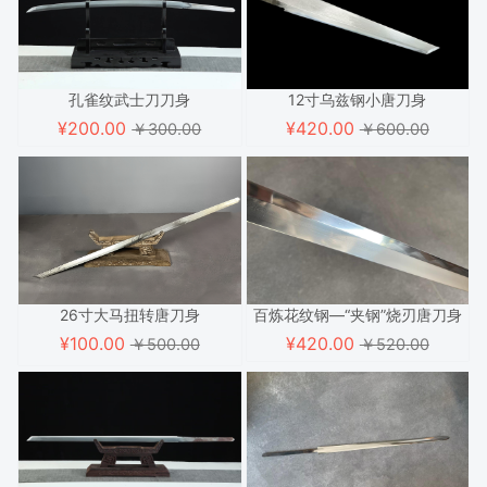
孔雀纹武士刀刀身
12寸乌兹钢小唐刀身
¥
200.00
¥
420.00
￥300.00
￥600.00
26寸大马扭转唐刀身
百炼花纹钢—“夹钢”烧刃唐刀身
¥
100.00
¥
420.00
￥500.00
￥520.00