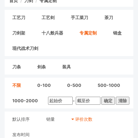
首页
刀剑
专属定制
工艺刀
工艺剑
手工菜刀
茶刀
刀剑架
十八般兵器
专属定制
锦盒
现代战术刀剑
刀条
剑条
装具
不限
0-100
0-500
500-1000
1000-2000
-
确定
清除
默认排序
销量
评价次数
发布时间