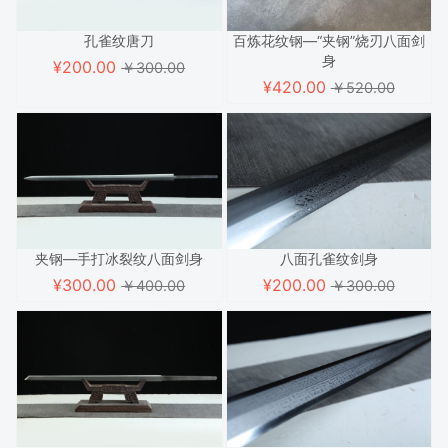
孔雀纹唐刀
百炼花纹钢—“夹钢”烧刃八面剑
身
¥
200.00
￥300.00
¥
420.00
￥520.00
夹钢—手打冰裂纹八面剑身
八面孔雀纹剑身
¥
300.00
¥
200.00
￥400.00
￥300.00