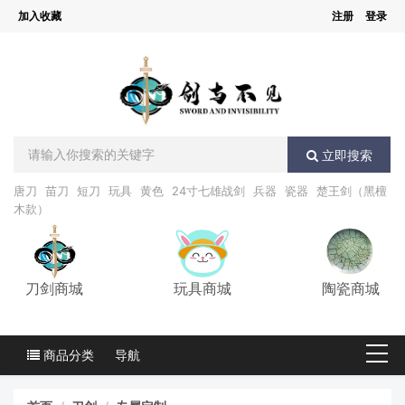
加入收藏
注册
登录
立即搜索
唐刀
苗刀
短刀
玩具
黄色
24寸七雄战剑
兵器
瓷器
楚王剑（黑檀
木款）
刀剑商城
玩具商城
陶瓷商城
商品分类
导航