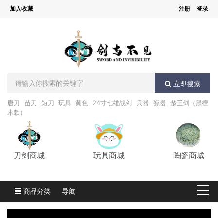
加入收藏
注册
登录
立即搜索
唐刀
苗刀
短刀
玩具
黄色
24寸七雄战剑
兵器
瓷器
楚王剑（黑檀
木款）
刀剑商城
玩具商城
陶瓷商城
商品分类
导航