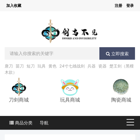
加入收藏
注册
登录
立即搜索
唐刀
苗刀
短刀
玩具
黄色
24寸七雄战剑
兵器
瓷器
楚王剑（黑檀
木款）
刀剑商城
玩具商城
陶瓷商城
商品分类
导航