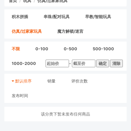
首页
玩具
仿真/过家家玩具
积木拼插
串珠/配对玩具
早教/智能玩具
仿真/过家家玩具
魔方解锁/迷宫
不限
0-100
0-500
500-1000
1000-2000
-
确定
清除
默认排序
销量
评价次数
发布时间
该分类下暂未发布任何商品