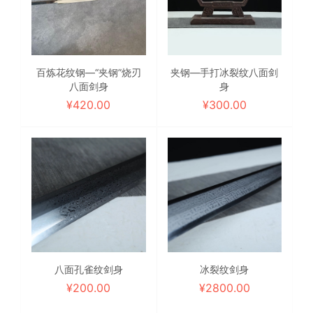
百炼花纹钢—“夹钢”烧刃
夹钢—手打冰裂纹八面剑
八面剑身
身
¥
420.00
¥
300.00
八面孔雀纹剑身
冰裂纹剑身
¥
200.00
¥
2800.00