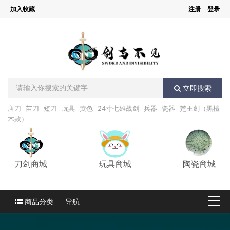
加入收藏
注册
登录
立即搜索
唐刀
苗刀
短刀
玩具
黄色
24寸七雄战剑
兵器
瓷器
楚王剑（黑檀
木款）
刀剑商城
玩具商城
陶瓷商城
商品分类
导航