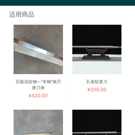
适用商品
百炼花纹钢—“夹钢”烧刃
孔雀纹唐刀
唐刀身
¥
200.00
¥
420.00