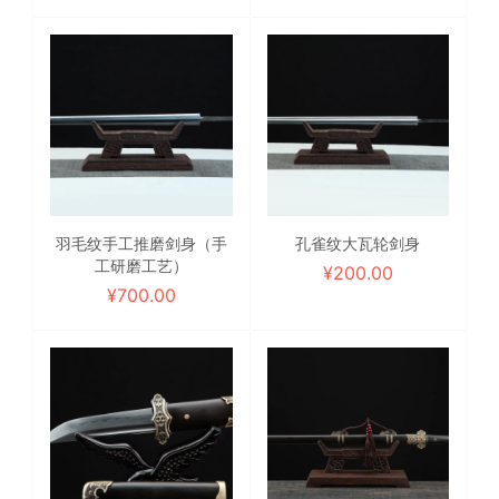
羽毛纹手工推磨剑身（手
孔雀纹大瓦轮剑身
工研磨工艺）
¥
200.00
¥
700.00