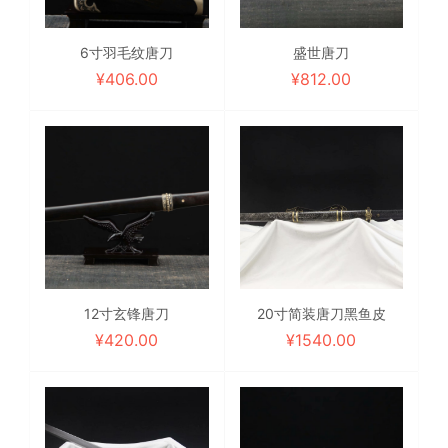
6寸羽毛纹唐刀
盛世唐刀
¥
406.00
¥
812.00
12寸玄锋唐刀
20寸简装唐刀黑鱼皮
¥
420.00
¥
1540.00