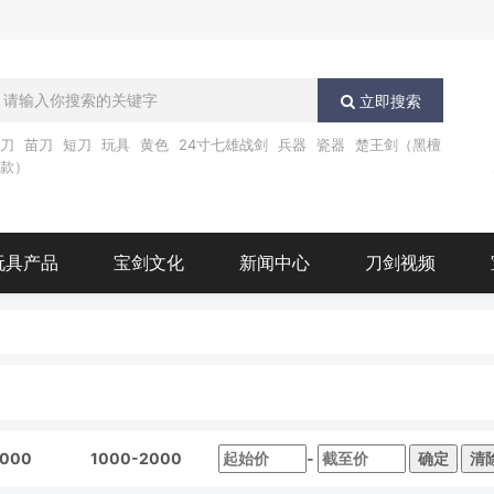
立即搜索
唐刀
苗刀
短刀
玩具
黄色
24寸七雄战剑
兵器
瓷器
楚王剑（黑檀
木款）
玩具产品
宝剑文化
新闻中心
刀剑视频
1000
1000-2000
-
确定
清