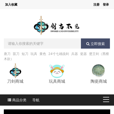
加入收藏
注册
登录
立即搜索
唐刀
苗刀
短刀
玩具
黄色
24寸七雄战剑
兵器
瓷器
楚王剑（黑檀
木款）
刀剑商城
玩具商城
陶瓷商城
商品分类
导航