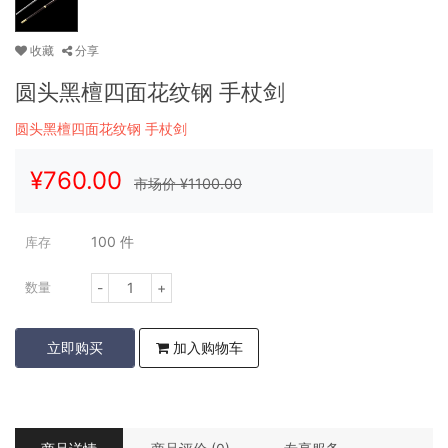
收藏
分享
圆头黑檀四面花纹钢 手杖剑
圆头黑檀四面花纹钢 手杖剑
¥
760.00
市场价 ¥
1100.00
100
件
库存
-
+
数量
立即购买
加入购物车