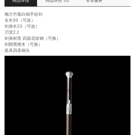
商品详情
商品评价 (0)
专享服务
梅兰竹菊白铜手杖剑
全长95（可改）
剑身长55（可改）
刃宽2.2
剑身材质 四面花纹钢（可换）
剑鞘黑檀木（可换）
装具四圣铜头