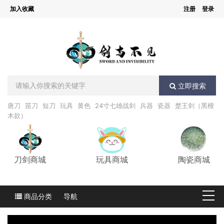
加入收藏
注册
登录
立即搜索
唐刀
苗刀
短刀
玩具
黄色
24寸七雄战剑
兵器
瓷器
楚王剑（黑檀
木款）
刀剑商城
玩具商城
陶瓷商城
商品分类
导航