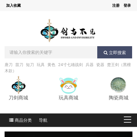
加入收藏
注册
登录
立即搜索
唐刀
苗刀
短刀
玩具
黄色
24寸七雄战剑
兵器
瓷器
楚王剑（黑檀
木款）
刀剑商城
玩具商城
陶瓷商城
商品分类
导航