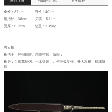
商品详情
商品评价 (0)
专享服务
全长：87cm 刃长：49cm
铜把长：38cm 刃宽：5.1cm
刃厚：0.9cm 总重：1.35kg
腾云枪
枪把手：纯铜精雕、精细打磨、做旧；
枪身：百炼花纹钢、手工锻造、几何三弧制作、开大双槽、精细研
磨