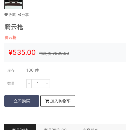
收藏
分享
腾云枪
腾云枪
¥
535.00
市场价 ¥
800.00
100
件
库存
-
+
数量
立即购买
加入购物车