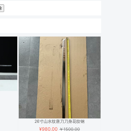
除
26寸山水纹唐刀刀身花纹钢
¥
980.00
￥1500.00