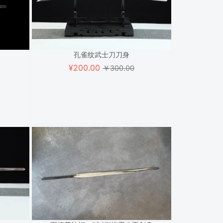
孔雀纹武士刀刀身
¥
200.00
￥300.00