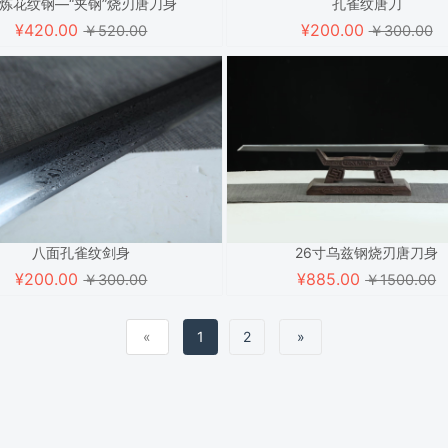
炼花纹钢—“夹钢”烧刃唐刀身
孔雀纹唐刀
¥
420.00
¥
200.00
￥520.00
￥300.00
八面孔雀纹剑身
26寸乌兹钢烧刃唐刀身
¥
200.00
¥
885.00
￥300.00
￥1500.00
«
1
2
»