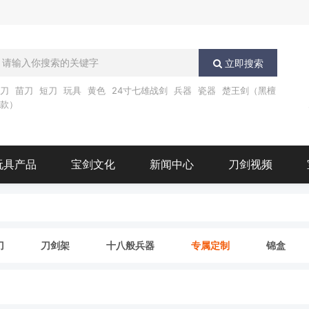
立即搜索
唐刀
苗刀
短刀
玩具
黄色
24寸七雄战剑
兵器
瓷器
楚王剑（黑檀
木款）
玩具产品
宝剑文化
新闻中心
刀剑视频
刀
刀剑架
十八般兵器
专属定制
锦盒