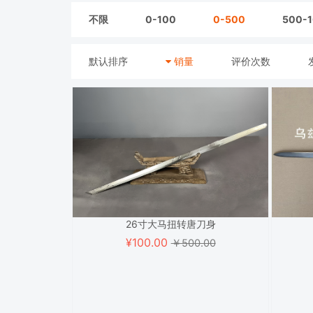
不限
0-100
0-500
500-
默认排序
销量
评价次数
26寸大马扭转唐刀身
¥
100.00
￥500.00