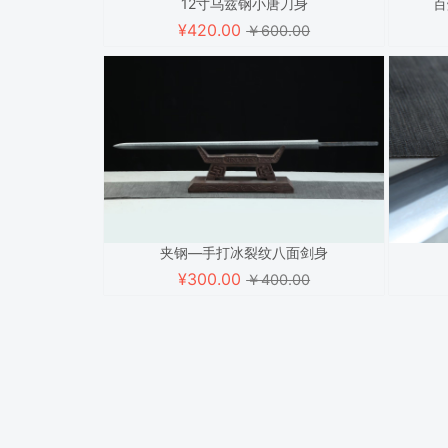
12寸乌兹钢小唐刀身
百
¥
420.00
￥600.00
夹钢—手打冰裂纹八面剑身
¥
300.00
￥400.00