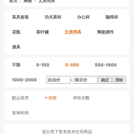
首页
陶瓷
文房用具
茶具套装
功夫茶杯
办公杯
咖啡杯
花瓶
茶叶罐
文房用具
陶瓷摆件
酒具
不限
0-100
0-500
500-1000
1000-2000
-
确定
清除
默认排序
销量
评价次数
发布时间
该分类下暂未发布任何商品