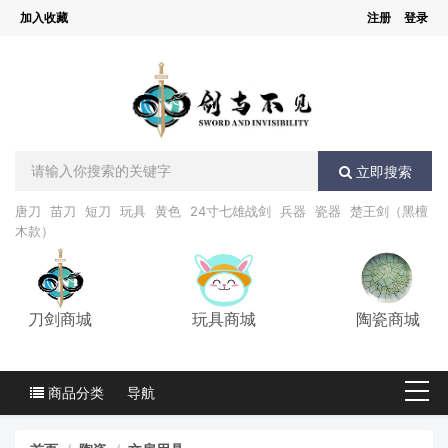
加入收藏
注册
登录
立即搜索
唐刀
苗刀
短刀
玩具
黄色
24寸七雄战剑
兵器
瓷器
楚王剑（黑檀
木款）
刀剑商城
玩具商城
陶瓷商城
商品分类
导航