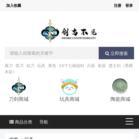
加入收藏
注册
登录
立即搜索
唐刀
苗刀
短刀
玩具
黄色
24寸七雄战剑
兵器
瓷器
楚王剑（黑檀
木款）
刀剑商城
玩具商城
陶瓷商城
商品分类
导航