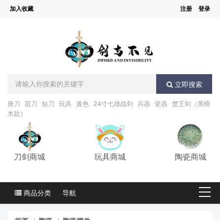
加入收藏
注册
登录
立即搜索
唐刀
苗刀
短刀
玩具
黄色
24寸七雄战剑
兵器
瓷器
楚王剑（黑檀
木款）
刀剑商城
玩具商城
陶瓷商城
商品分类
导航