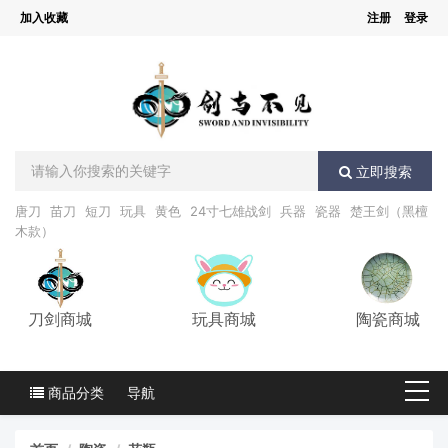
加入收藏
注册
登录
立即搜索
唐刀
苗刀
短刀
玩具
黄色
24寸七雄战剑
兵器
瓷器
楚王剑（黑檀
木款）
刀剑商城
玩具商城
陶瓷商城
商品分类
导航