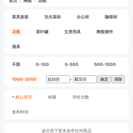
首页
陶瓷
花瓶
茶具套装
功夫茶杯
办公杯
咖啡杯
花瓶
茶叶罐
文房用具
陶瓷摆件
酒具
不限
0-100
0-500
500-1000
1000-2000
-
确定
清除
默认排序
销量
评价次数
发布时间
该分类下暂未发布任何商品