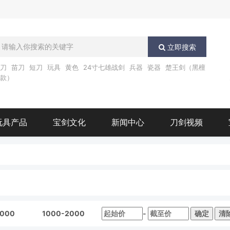
立即搜索
唐刀
苗刀
短刀
玩具
黄色
24寸七雄战剑
兵器
瓷器
楚王剑（黑檀
木款）
玩具产品
宝剑文化
新闻中心
刀剑视频
1000
1000-2000
-
确定
清