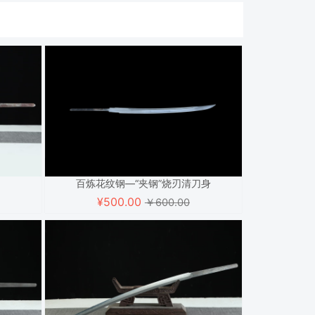
百炼花纹钢—“夹钢”烧刃清刀身
¥
500.00
￥600.00