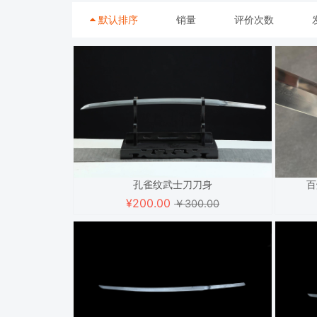
默认排序
销量
评价次数
孔雀纹武士刀刀身
百
¥
200.00
￥300.00