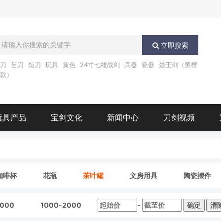
立即搜索
唐刀
苗刀
短刀
玩具
黄色
24寸七雄战剑
兵器
瓷器
楚王剑（黑檀
木款）
玩具产品
宝剑文化
新闻中心
刀剑视频
咖啡杯
花瓶
茶叶罐
文房用具
陶瓷摆件
1000
1000-2000
-
确定
清