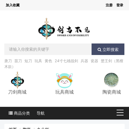
加入收藏
注册
登录
立即搜索
唐刀
苗刀
短刀
玩具
黄色
24寸七雄战剑
兵器
瓷器
楚王剑（黑檀
木款）
刀剑商城
玩具商城
陶瓷商城
商品分类
导航