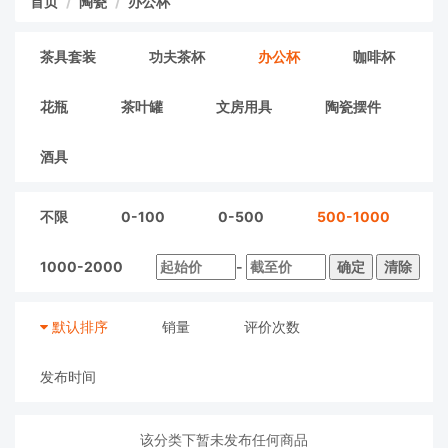
首页
陶瓷
办公杯
茶具套装
功夫茶杯
办公杯
咖啡杯
花瓶
茶叶罐
文房用具
陶瓷摆件
酒具
不限
0-100
0-500
500-1000
1000-2000
-
确定
清除
默认排序
销量
评价次数
发布时间
该分类下暂未发布任何商品